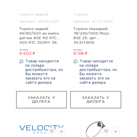
Тормоз задний
Тормоз
Артикул: 30.519.2251
Артикул: 30.517.4610
Тормоз задний
Тормоз передний
49/80/600 ал маятн
78/240/1300 Mojo
датчик BSE M2 RTC
BSE Z11, арт.
300 RTC 300RY Z8,
30.517.4610
арт. 30.519.2251
розница
розница
9 603 ₽
8 138 ₽
Товар находится
Товар находится
на складе
на складе
дистрибьютора, но
дистрибьютора, но
Вы можете
Вы можете
заказать его на
заказать его на
сайте дилера
сайте дилера
ЗАКАЗАТЬ У
ЗАКАЗАТЬ У
ДИЛЕРА
ДИЛЕРА