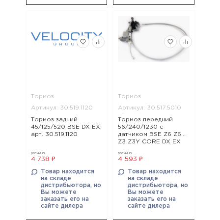
Тормоз
Тормоз
Артикул: 30.519.1120
Артикул: 30.517.5010
Тормоз задний
Тормоз передний
45/125/520 BSE DX EX,
56/240/1230 с
арт. 30.519.1120
датчиком BSE Z6 Z6Y
Z3 Z3Y CORE DX EX
PH 125 PH 125 Z1 J1,
розница
розница
J2LE J1, J2 EVO MX Z2,
4 738 ₽
4 593 ₽
арт. 30.517.5010
Товар находится
Товар находится
на складе
на складе
дистрибьютора, но
дистрибьютора, но
Вы можете
Вы можете
заказать его на
заказать его на
сайте дилера
сайте дилера