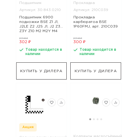
Подшипник
Прокладка
Артикул: 30.843.0210
Артикул: 210C039
Подшипник 6900
Прокладка
подножки BSE Z1 J1,
карбюратоа BSE
J2LE Z2 J2S J1, J2 Z3
1P60FMJ, арт. 210C039
Z3Y Z10 M2 M2Y M4
M8 Z4 Z5 RTC 300 Z6
розница
розница
Z6Y Z7 Z8 Z11 Z5Y RTC
302 ₽
300 ₽
300R, арт.
30.843.0210
Товар находится в
Товар находится в
наличии
наличии
КУПИТЬ У ДИЛЕРА
КУПИТЬ У ДИЛЕРА
Акция
Колпачок маслосъёмный