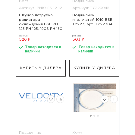
Болт
Подшипник
Артикул: PH10-F5-12-12
Артикул: TY223045
Штуцер патрубка
Подшипник
радиатора
игольчатый 1010 BSE
охлаждения BSE PH
TY223, арт. TY223045
125 PH 125, 190S PH 150
PH 125, арт. PH10-F5-
розница
розница
12-12
526 ₽
503 ₽
Товар находится в
Товар находится в
наличии
наличии
КУПИТЬ У ДИЛЕРА
КУПИТЬ У ДИЛЕРА
Хомут
Подшипник