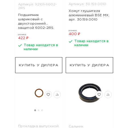
Артикул: 30.159.0010
Артикул: 92101-6002-
2RS
Хомут глушителя
Подшипник
алюминиевый BSE MX,
шариковый с
арт. 30.159.0010
двухсторонней
защитой 6002-2RS
розница
BSE J1, J2LE Z2 J2S J1,
400 ₽
розница
J2 KIDS 50, арт. 92101-
422 ₽
6002-2RS
Товар находится в
Товар находится в
наличии
наличии
КУПИТЬ У ДИЛЕРА
КУПИТЬ У ДИЛЕРА
Прокладка выпускной
Сальник