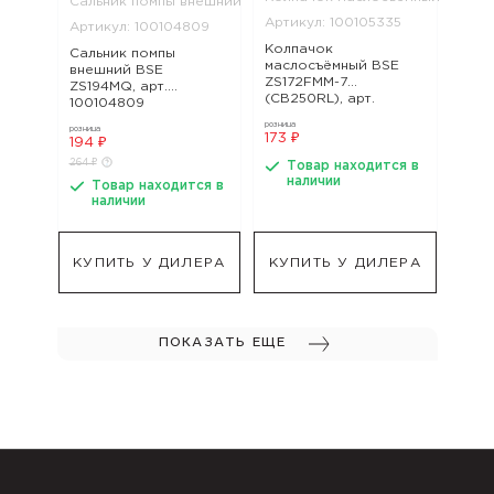
Сальник помпы внешний
Артикул: 100105335
Артикул: 100104809
Колпачок
Сальник помпы
маслосъёмный BSE
внешний BSE
ZS172FMM-7
ZS194MQ, арт.
(CB250RL), арт.
100104809
100105335
розница
розница
173 ₽
194 ₽
264 ₽
Товар находится в
наличии
Товар находится в
наличии
КУПИТЬ У ДИЛЕРА
КУПИТЬ У ДИЛЕРА
ПОКАЗАТЬ ЕЩЕ