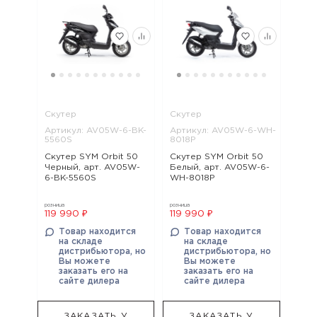
Скутер
Скутер
Артикул: AV05W-6-BK-
Артикул: AV05W-6-WH-
5560S
8018P
Скутер SYM Orbit 50
Скутер SYM Orbit 50
Черный, арт. AV05W-
Белый, арт. AV05W-6-
6-BK-5560S
WH-8018P
розница
розница
119 990 ₽
119 990 ₽
Товар находится
Товар находится
на складе
на складе
дистрибьютора, но
дистрибьютора, но
Вы можете
Вы можете
заказать его на
заказать его на
сайте дилера
сайте дилера
ЗАКАЗАТЬ У
ЗАКАЗАТЬ У