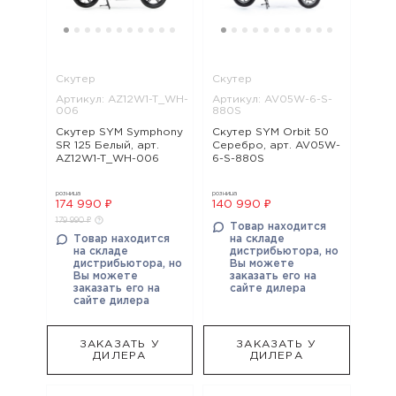
Скутер
Скутер
Артикул: AZ12W1-T_WH-
Артикул: AV05W-6-S-
006
880S
Скутер SYM Symphony
Скутер SYM Orbit 50
SR 125 Белый, арт.
Серебро, арт. AV05W-
AZ12W1-T_WH-006
6-S-880S
розница
розница
174 990 ₽
140 990 ₽
179 990 ₽
Товар находится
Товар находится
на складе
на складе
дистрибьютора, но
дистрибьютора, но
Вы можете
Вы можете
заказать его на
заказать его на
сайте дилера
сайте дилера
ЗАКАЗАТЬ У
ЗАКАЗАТЬ У
ДИЛЕРА
ДИЛЕРА