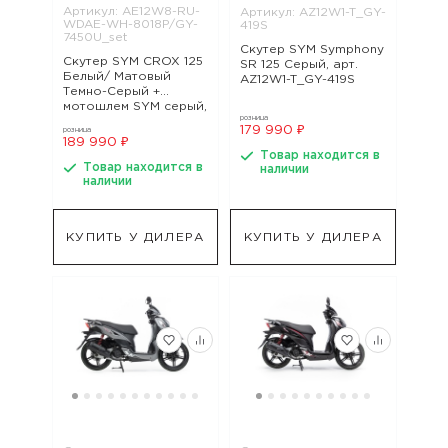
Артикул: AE12W8-RU-
Артикул: AZ12W1-T_GY-
WDAE-WH-8018P/GY-
419S
7450U_set
Скутер SYM Symphony
Скутер SYM CROX 125
SR 125 Серый, арт.
Белый/ Матовый
AZ12W1-T_GY-419S
Темно-Серый +
мотошлем SYM серый,
розница
арт. AE12W8-RU-
179 990 ₽
розница
WDAE-WH-8018P/GY-
189 990 ₽
7450U_set
Товар находится в
Товар находится в
наличии
наличии
КУПИТЬ У ДИЛЕРА
КУПИТЬ У ДИЛЕРА