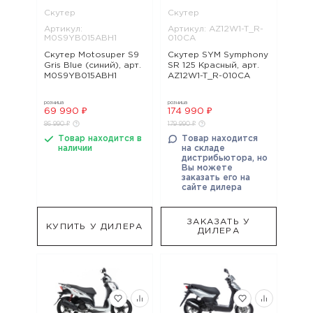
Скутер
Скутер
Артикул:
Артикул: AZ12W1-T_R-
M0S9YB015ABH1
010CA
Скутер Motosuper S9
Скутер SYM Symphony
Gris Blue (синий), арт.
SR 125 Красный, арт.
M0S9YB015ABH1
AZ12W1-T_R-010CA
розница
розница
69 990 ₽
174 990 ₽
86 990 ₽
179 990 ₽
Товар находится в
Товар находится
наличии
на складе
дистрибьютора, но
Вы можете
заказать его на
сайте дилера
ЗАКАЗАТЬ У
КУПИТЬ У ДИЛЕРА
ДИЛЕРА