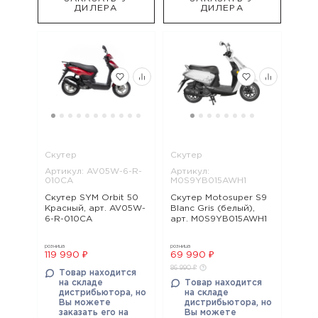
ДИЛЕРА
ДИЛЕРА
Скутер
Скутер
Артикул: AV05W-6-R-
Артикул:
010CA
M0S9YB015AWH1
Скутер SYM Orbit 50
Скутер Motosuper S9
Красный, арт. AV05W-
Blanc Gris (белый),
6-R-010CA
арт. M0S9YB015AWH1
розница
розница
119 990 ₽
69 990 ₽
86 990 ₽
Товар находится
на складе
Товар находится
дистрибьютора, но
на складе
Вы можете
дистрибьютора, но
заказать его на
Вы можете