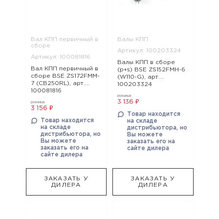
Вал КПП первичный в
Валы КПП
сборе
Артикул: 100203324
Артикул: 100081816
Валы КПП в сборе
Вал КПП первичный в
(p+s) BSE ZS152FMH-6
сборе BSE ZS172FMM-
(W110-G), арт.
7 (CB250RL), арт.
100203324
100081816
розница
3 136 ₽
розница
3 156 ₽
Товар находится
Товар находится
на складе
на складе
дистрибьютора, но
дистрибьютора, но
Вы можете
Вы можете
заказать его на
заказать его на
сайте дилера
сайте дилера
ЗАКАЗАТЬ У
ЗАКАЗАТЬ У
ДИЛЕРА
ДИЛЕРА