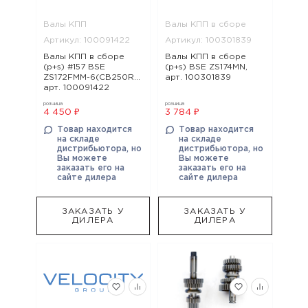
Валы КПП
Валы КПП в сборе
Артикул: 100091422
Артикул: 100301839
Валы КПП в сборе
Валы КПП в сборе
(p+s) #157 BSE
(p+s) BSE ZS174MN,
ZS172FMM-6(CB250R),
арт. 100301839
арт. 100091422
розница
розница
4 450 ₽
3 784 ₽
Товар находится
Товар находится
на складе
на складе
дистрибьютора, но
дистрибьютора, но
Вы можете
Вы можете
заказать его на
заказать его на
сайте дилера
сайте дилера
ЗАКАЗАТЬ У
ЗАКАЗАТЬ У
ДИЛЕРА
ДИЛЕРА