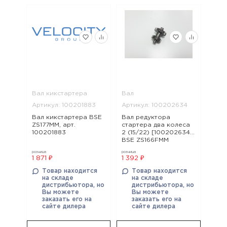
Вал кикстартера
Вал
Артикул: 100201883
Артикул: 100202634
Вал кикстартера BSE
Вал редуктора
ZS177MM, арт.
стартера два колеса
100201883
2 (15/22) [100202634]
BSE ZS166FMM
ZS169FMM, арт.
розница
розница
100202634
1 871 ₽
1 392 ₽
Товар находится
Товар находится
на складе
на складе
дистрибьютора, но
дистрибьютора, но
Вы можете
Вы можете
заказать его на
заказать его на
сайте дилера
сайте дилера