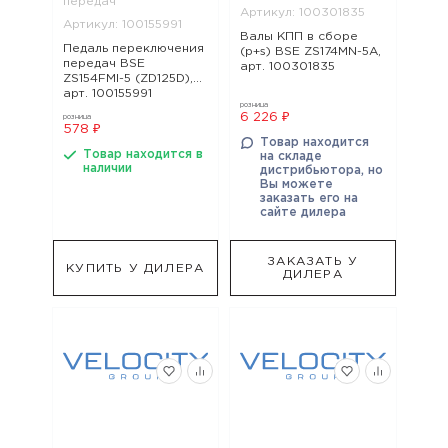
передач
Артикул: 100301835
Артикул: 100155991
Валы КПП в сборе
Педаль переключения
(p+s) BSE ZS174MN-5A,
передач BSE
арт. 100301835
ZS154FMI-5 (ZD125D),
арт. 100155991
розница
6 226 ₽
розница
578 ₽
Товар находится
Товар находится в
на складе
наличии
дистрибьютора, но
Вы можете
заказать его на
сайте дилера
ЗАКАЗАТЬ У
КУПИТЬ У ДИЛЕРА
ДИЛЕРА