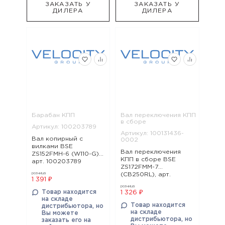
ЗАКАЗАТЬ У
ЗАКАЗАТЬ У
ДИЛЕРА
ДИЛЕРА
Барабан КПП
Вал переключения КПП
в сборе
Артикул: 100203789
Артикул: 100131436-
Вал копирный с
0002
вилками BSE
Вал переключения
ZS152FMH-6 (W110-G),
КПП в сборе BSE
арт. 100203789
ZS172FMM-7
(CB250RL), арт.
розница
1 391 ₽
100131436-0002
розница
Товар находится
1 326 ₽
на складе
Товар находится
дистрибьютора, но
на складе
Вы можете
дистрибьютора, но
заказать его на