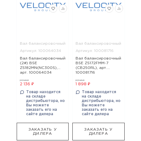
Вал балансировочный
Вал балансировочный
Артикул: 100064034
Артикул: 100081716
Вал балансировочный
Вал балансировочный
(2#) BSE
BSE ZS172FMM-7
ZS182MN(NC300S),
(CB250RL), арт.
арт. 100064034
100081716
розница
розница
2 136 ₽
1 898 ₽
Товар находится
Товар находится
на складе
на складе
дистрибьютора, но
дистрибьютора, но
Вы можете
Вы можете
заказать его на
заказать его на
сайте дилера
сайте дилера
ЗАКАЗАТЬ У
ЗАКАЗАТЬ У
ДИЛЕРА
ДИЛЕРА