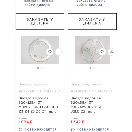
заказать его на
заказать его на
сайте дилера
сайте дилера
ЗАКАЗАТЬ У
ЗАКАЗАТЬ У
ДИЛЕРА
ДИЛЕРА
Звезда ведомая
Звезда ведомая
Артикул: 30.304.0500
Артикул: 30.304.0530
Звезда ведомая
Звезда ведомая
520x125x43Т
520x58x43Т
М8х6х150мм BSE J1, J2
М10х4х90мм BSE J1,
Z3 Z4 Z5 Z6 Z11, арт.
J2LE Z2, арт.
30.304.0500
30.304.0530
розница
розница
1 884 ₽
1 542 ₽
Товар находится
Товар находится