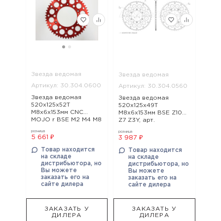
Звезда ведомая
Звезда ведомая
Артикул: 30.304.0600
Артикул: 30.304.0560
Звезда ведомая
Звезда ведомая
520x125x52Т
520x125x49Т
М8х6х153мм CNC
М8х6х153мм BSE Z10
MOJO r BSE M2 M4 M8
Z7 Z3Y, арт.
RTC 300 Z8 Z7, арт.
30.304.0560
розница
розница
30.304.0600
5 661 ₽
3 987 ₽
Товар находится
Товар находится
на складе
на складе
дистрибьютора, но
дистрибьютора, но
Вы можете
Вы можете
заказать его на
заказать его на
сайте дилера
сайте дилера
ЗАКАЗАТЬ У
ЗАКАЗАТЬ У
ДИЛЕРА
ДИЛЕРА