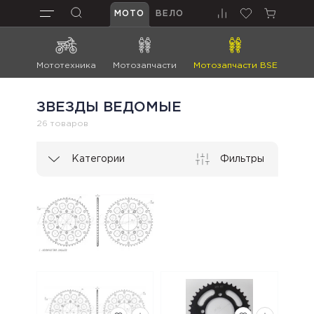
МОТО
ВЕЛО
Мототехника
Мотозапчасти
Мотозапчасти BSE
Мот
ЗВЕЗДЫ ВЕДОМЫЕ
26 товаров
Категории
Фильтры