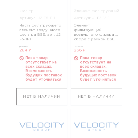
Фильтр
Элемент фильтрующий
Артикул: J2-F5-11-1
Артикул: J1-F5-15-1
Часть фильтрующего
Элемент
элемент воздушного
фильтрующий
фильтра BSE, арт. J2-
воздушного фильра в
F5-11-1
сборе с рамкой BSE,
арт. J1-F5-15-1
розница
розница
284 ₽
266 ₽
Пока товар
Пока товар
отсутствует на
отсутствует на
всех складах.
всех складах.
Возможность
Возможность
будущих поставок
будущих поставок
будет уточняться
будет уточняться
НЕТ В НАЛИЧИИ
НЕТ В НАЛИЧИИ