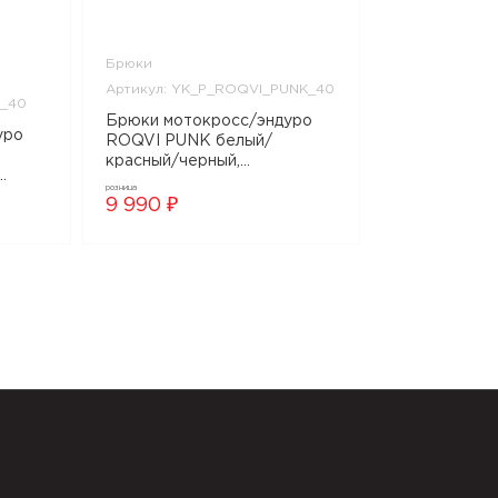
Брюки
Артикул: YK_P_ROQVI_PUNK_40
_40
Брюки мотокросс/эндуро
ROQVI PUNK белый/
красный/черный,
YK_P_ROQVI_PUNK_40
розница
WBE_40
9 990 ₽