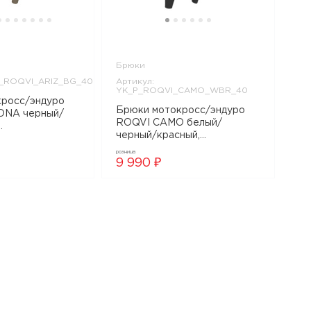
Брюки
P_ROQVI_ARIZ_BG_40
Артикул:
YK_P_ROQVI_CAMO_WBR_40
Брюки мотокросс/эндуро
ONA черный/
ROQVI CAMO белый/
черный/красный,
I_ARIZ_BG_40
YK_P_ROQVI_CAMO_WBR_40
розница
9 990 ₽