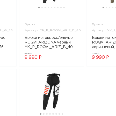
Брюки
Брюки
SH_G_36
Артикул: YK_P_ROQVI_ARIZ_B_40
Артикул: YK_
Брюки мотокросс/эндуро
Брюки мотокросс/эндуро
ROQVI ARIZONA черный,
ROQVI ARIZ
36
YK_P_ROQVI_ARIZ_B_40
коричневый,
YK_P_ROQV
розница
розница
9 990 ₽
9 990 ₽