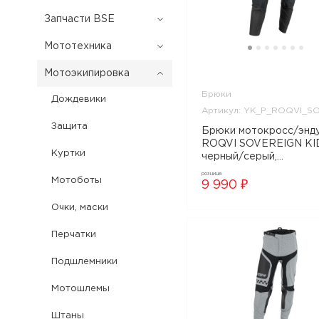
Запчасти BSE
Мототехника
Мотоэкипировка
Брюки
Дождевики
Артикул: YK_P_ROQVI_S
Защита
Брюки мотокросс/эндуро
ROQVI SOVEREIGN KI
Куртки
черный/серый,
YK_P_ROQVI_SOV_BG
розница
Мотоботы
9 990 ₽
Очки, маски
Перчатки
Подшлемники
Мотошлемы
Штаны