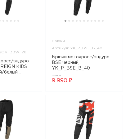
Брюки
Артикул: YK_P_BSE_B_40
_SOV_BBW_28
Брюки мотокросс/эндуро
BSE черный,
REIGN KIDS
YK_P_BSE_B_40
й/белый,
розница
I_SOV_BBW_28
9 990 ₽