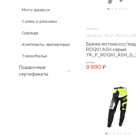
Мото джерси
Сумки и рюкзаки
Брюки
Одежда
Артикул: YK_P_ROQVI_A
Брюки мотокросс/эндуро
Комплекты экипировки
ROQVI ASH серый,
YK_P_ROQVI_ASH_G_
Термобелье
розница
9 990 ₽
Подарочные
сертификаты