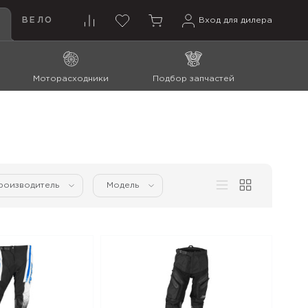
ВЕЛО
Вход для дилера
Моторасходники
Подбор запчастей
роизводитель
Модель