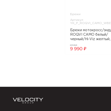
Брюки
Артикул:
YK_P_ROQVI_CAMO_WBE
Брюки мотокросс/эндуро
ROQVI CAMO белый/
черный/Hi-Viz желтый,
YK_P_ROQVI_CAMO_
розница
9 990 ₽