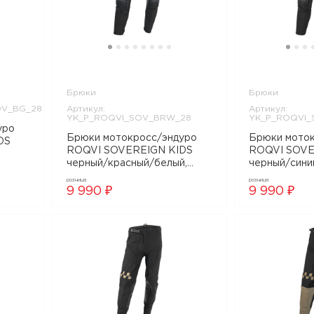
Брюки
Брюки
OV_BG_28
Артикул:
Артикул:
YK_P_ROQVI_SOV_BRW_28
YK_P_ROQVI
Брюки мотокросс/эндуро
Брюки мотокросс/эндуро
DS
ROQVI SOVEREIGN KIDS
ROQVI SOVE
черный/красный/белый,
черный/сини
_28
YK_P_ROQVI_SOV_BRW_28
YK_P_ROQV
розница
розница
9 990 ₽
9 990 ₽