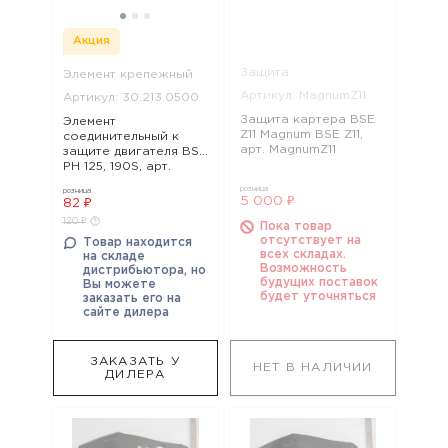
Акция
Защита
Элемент крепежный
Артикул: MagnumZ11
Артикул: 30.213.0500
Защита картера BSE
Элемент
Z11 Magnum BSE Z11,
соединительный к
арт. MagnumZ11
защите двигателя BSE
PH 125, 190S, арт.
30.213.0500
розница
розница
5 000 ₽
82 ₽
120 ₽
Пока товар
отсутствует на
Товар находится
всех складах.
на складе
Возможность
дистрибьютора, но
будущих поставок
Вы можете
будет уточняться
заказать его на
сайте дилера
ЗАКАЗАТЬ У
НЕТ В НАЛИЧИИ
ДИЛЕРА