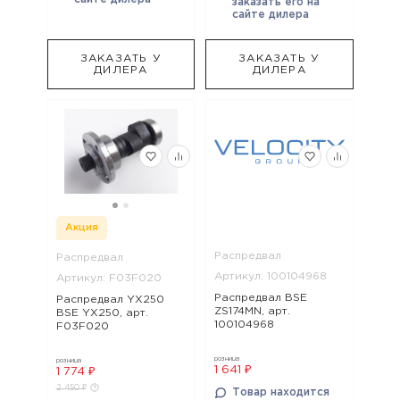
заказать его на
сайте дилера
ЗАКАЗАТЬ У
ЗАКАЗАТЬ У
ДИЛЕРА
ДИЛЕРА
Акция
Распредвал
Распредвал
Артикул: 100104968
Артикул: F03F020
Распредвал BSE
Распредвал YX250
ZS174MN, арт.
BSE YX250, арт.
100104968
F03F020
розница
розница
1 641 ₽
1 774 ₽
2 450 ₽
Товар находится