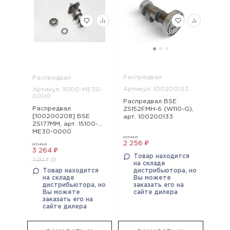
Распредвал
Распредвал
Артикул: 100200133
Артикул: 15100-ME30-
0000
Распредвал BSE
Распредвал
ZS152FMH-6 (W110-G),
[100200208] BSE
арт. 100200133
ZS177MM, арт. 15100-
ME30-0000
розница
2 256 ₽
розница
3 264 ₽
Товар находится
4 012 ₽
на складе
Товар находится
дистрибьютора, но
на складе
Вы можете
дистрибьютора, но
заказать его на
Вы можете
сайте дилера
заказать его на
сайте дилера