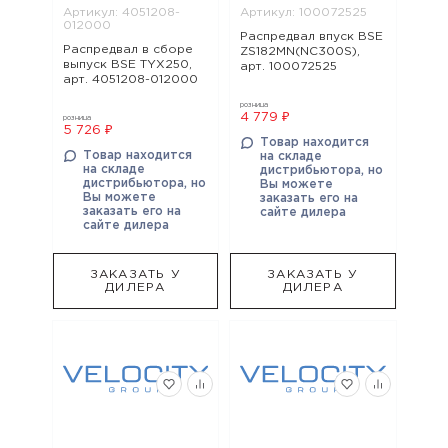
Артикул: 4051208-
Артикул: 100072525
012000
Распредвал впуск BSE
Распредвал в сборе
ZS182MN(NC300S),
выпуск BSE TYX250,
арт. 100072525
арт. 4051208-012000
розница
4 779 ₽
розница
5 726 ₽
Товар находится
Товар находится
на складе
на складе
дистрибьютора, но
дистрибьютора, но
Вы можете
Вы можете
заказать его на
заказать его на
сайте дилера
сайте дилера
ЗАКАЗАТЬ У
ЗАКАЗАТЬ У
ДИЛЕРА
ДИЛЕРА