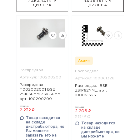
ЗАКАЗАТЬ У
ЗАКАЗАТЬ У
ДИЛЕРА
ДИЛЕРА
Акция
Распредвал
Распредвал
Артикул: 100200200
Артикул: 100061326
Распредвал
Распредвал BSE
[100200200] BSE
ZS1P62YML, арт.
ZS166FMM ZS165FMM,
100061326
арт. 100200200
розница
розница
2 232 ₽
2 206 ₽
3 324 ₽
Товар находится
на складе
Товар находится
дистрибьютора, но
на складе
Вы можете
дистрибьютора, но
заказать его на
Вы можете
сайте дилера