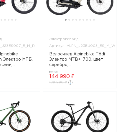
д
Электрогибрид
N_J23ES007_E_M_R
Артикул: ALPN_J23EU005_ES_M_W
pinebike
Велосипед Alpinebike Tödi
rn Электро МТБ.
Электро MTB+. 700. цвет
асный,
серебро,
S007_E_M_R
ALPN_J23EU005_ES_M_W
розница
144 990 ₽
189 990 ₽