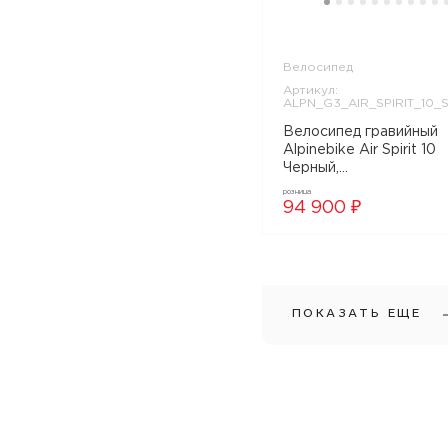
Велосипед
Артикул:
ALPN_G3_AIR_SPIRIT_10_
Велосипед гравийный
Alpinebike Air Spirit 10
Черный,
ALPN_G3_AIR_SPIRIT
розница
94 900 ₽
ПОКАЗАТЬ ЕЩЕ