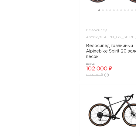
Велосипед
Артикул: ALPN_G2_SPIRI
Велосипед гравийный
Alpinebike Spirit 20 зо
песок,
ALPN_G2_SPIRIT_20_
розница
102 000 ₽
119 990 ₽