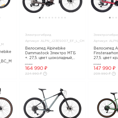
Электрогибрид
Электрогибри
Артикул: ALPN_J23ES007_EF_L_CH
Артикул: ALP
_M
Велосипед Alpinebike
Велосипед Al
nebike
Dammastock Электро МТБ
Finsteraarho
+. 27,5. цвет шоколадный,
27,5. цвет кр
_BC_M
ALPN_J23ES007_EF_L_CH
ALPN_J23E
розница
розница
164 990 ₽
147 990 ₽
224 990 ₽
209 990 ₽