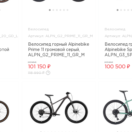
Велосипед
Велосипед
T_20_GD_L
Артикул: ALPN_G2_PRIME_11_GR_M
Артикул: ALPN
Велосипед горный Alpinebike
Велосипед г
лотой
Prime 11 громовой серый,
Alpinebike Sp
ALPN_G2_PRIME_11_GR_M
ALPN_G3_SP
GD_L
розница
розница
101 150 ₽
100 500 ₽
118 990 ₽