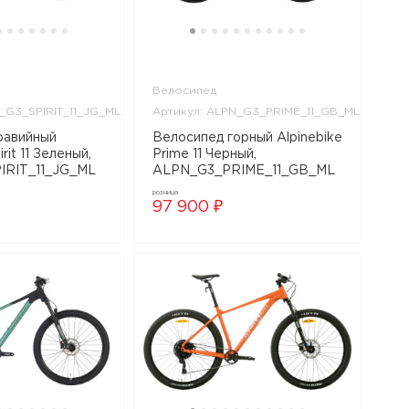
Велосипед
_G3_SPIRIT_11_JG_ML
Артикул: ALPN_G3_PRIME_11_GB_ML
равийный
Велосипед горный Alpinebike
irit 11 Зеленый,
Prime 11 Черный,
IRIT_11_JG_ML
ALPN_G3_PRIME_11_GB_ML
розница
97 900 ₽