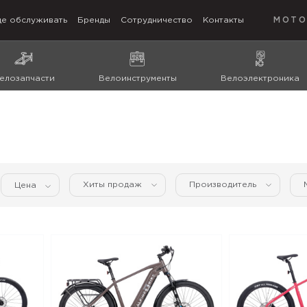
де обслуживать
Бренды
Сотрудничество
Контакты
МОТО
елозапчасти
Велоинструменты
Велоэлектроника
Хиты продаж
Производитель
Цена