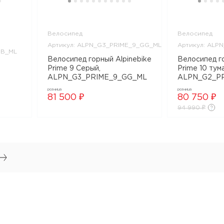
Велосипед
Велосипед
Артикул: ALPN_G3_PRIME_9_GG_ML
Артикул: ALP
SB_ML
Велосипед горный Alpinebike
Велосипед го
Prime 9 Серый,
Prime 10 тум
ALPN_G3_PRIME_9_GG_ML
ALPN_G2_PR
розница
розница
_10_SB_ML
81 500 ₽
80 750 ₽
94 990 ₽