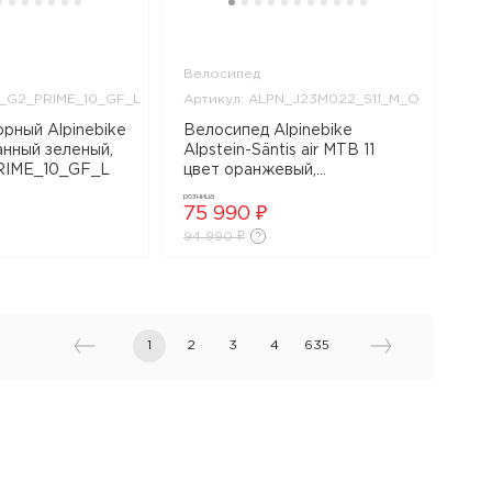
Велосипед
N_G2_PRIME_10_GF_L
Артикул: ALPN_J23M022_S11_M_O
рный Alpinebike
Велосипед Alpinebike
анный зеленый,
Alpstein-Säntis air MTB 11
IME_10_GF_L
цвет оранжевый,
ALPN_J23M022_S11_M_O
розница
75 990 ₽
94 990 ₽
1
2
3
4
635