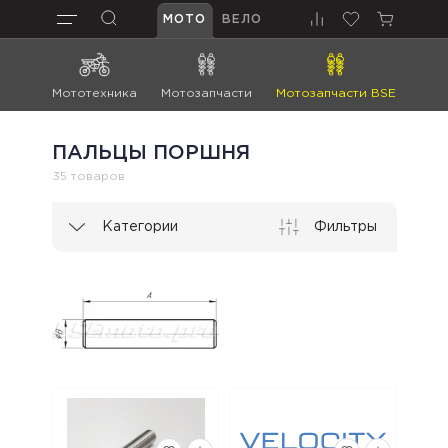
МОТО
ВЕЛО
Мототехника
Мотозапчасти
Мотозапчасти BSE
Мот
ПАЛЬЦЫ ПОРШНЯ
35 товаров
Категории
Фильтры