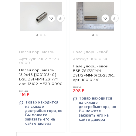
Палец поршневой
Палец поршневой
Артикул: 13102-ME30-
Артикул: 100101541
0000
Палец поршневой
Палец поршневой
BSE ZS172FMM
15,9x46 [100101540]
ZS172FMM-6(CB250R),
BSE ZS174MN ZS177MM,
арт. 100101541
арт. 13102-ME30-0000
розница
298 ₽
розница
416 ₽
Товар находится
Товар находится
на складе
на складе
дистрибьютора, но
дистрибьютора, но
Вы можете
Вы можете
заказать его на
заказать его на
сайте дилера
сайте дилера