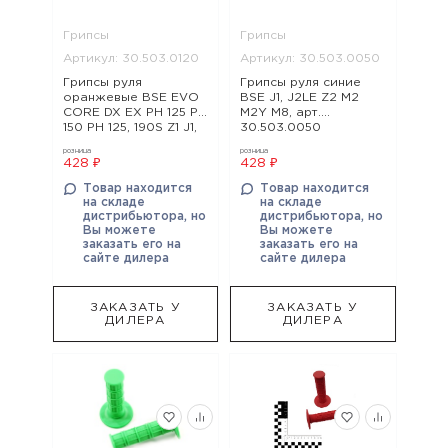
Грипсы
Грипсы
Артикул: 30.503.0120
Артикул: 30.503.0050
Грипсы руля
Грипсы руля синие
оранжевые BSE EVO
BSE J1, J2LE Z2 M2
CORE DX EX PH 125 PH
M2Y M8, арт.
150 PH 125, 190S Z1 J1,
30.503.0050
J2LE J1, J2 Z3 Z3Y Z4
розница
розница
Z5 Z6 Z6Y Z11 Z10 M4
428 ₽
428 ₽
RTC 300 Z8 Z5Y PH
125 RTC 300R MX J2S
Товар находится
Товар находится
Z7, арт. 30.503.0120
на складе
на складе
дистрибьютора, но
дистрибьютора, но
Вы можете
Вы можете
заказать его на
заказать его на
сайте дилера
сайте дилера
ЗАКАЗАТЬ У
ЗАКАЗАТЬ У
ДИЛЕРА
ДИЛЕРА