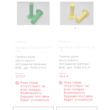
Грипсы
Грипсы
Артикул: PH10-F3-3-2A-
Артикул: PH10-F3-5-2C-
YE
GN
Грипсы руля
Грипсы руля
кроссового
кроссового
мотоцикла жёлтые
мотоцикла зеленые
BSE, арт. PH10-F3-3-
BSE, арт. PH10-F3-5-
2A-YE
2C-GN
розница
розница
464 ₽
505 ₽
Пока товар
Пока товар
отсутствует на
отсутствует на
всех складах.
всех складах.
Возможность
Возможность
будущих поставок
будущих поставок
будет уточняться
будет уточняться