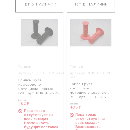
НЕТ В НАЛИЧИИ
НЕТ В НАЛИЧИИ
Грипсы
Грипсы
Артикул: PH10-F3-2-2-BK
Артикул: PH10-F3-6-2D-
RD
Грипсы руля
Грипсы руля
кроссового
кроссового
мотоцикла черные
мотоцикла красные
BSE, арт. PH10-F3-2-2-
BSE, арт. PH10-F3-6-
BK
розница
2D-RD
462 ₽
розница
405 ₽
Пока товар
Пока товар
отсутствует на
отсутствует на
всех складах.
всех складах.
Возможность
Возможность
будущих поставок