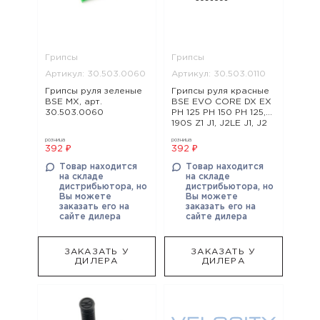
Грипсы
Грипсы
Артикул: 30.503.0060
Артикул: 30.503.0110
Грипсы руля зеленые
Грипсы руля красные
BSE MX, арт.
BSE EVO CORE DX EX
30.503.0060
PH 125 PH 150 PH 125,
190S Z1 J1, J2LE J1, J2
Z3 Z3Y Z4 Z5 Z6 Z6Y
розница
розница
Z11 Z10 M4 RTC 300 Z8
392 ₽
392 ₽
Z5Y RTC 300R, арт.
30.503.0110
Товар находится
Товар находится
на складе
на складе
дистрибьютора, но
дистрибьютора, но
Вы можете
Вы можете
заказать его на
заказать его на
сайте дилера
сайте дилера
ЗАКАЗАТЬ У
ЗАКАЗАТЬ У
ДИЛЕРА
ДИЛЕРА