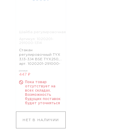
Шайба регулировочная
Артикул: 1020201-
291000-1314
Стакан
регулировочный TYX
3,13-3,14 BSE TYX250,
арт. 1020201-291000-
1314
розница
447 ₽
Пока товар
отсутствует на
всех складах.
Возможность
будущих поставок
будет уточняться
НЕТ В НАЛИЧИИ