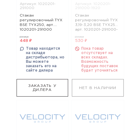
Артикул: 1020201-
Артикул: 1020201-
291000
291000-1920
Стакан
Стакан
регулировочный TYX
регулировочный TYX
BSE TYX250, арт.
3,19-3,20 BSE TYX250,
1020201-291000
арт. 1020201-291000-
1920
розница
розница
448 ₽
530 ₽
Товар находится
Пока товар
на складе
отсутствует на
дистрибьютора, но
всех складах.
Вы можете
Возможность
заказать его на
будущих поставок
сайте дилера
будет уточняться
ЗАКАЗАТЬ У
НЕТ В НАЛИЧИИ
ДИЛЕРА