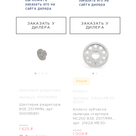
Вы можете
заказать его на
заказать его на
сайте дилера
сайте дилера
ЗАКАЗАТЬ У
ЗАКАЗАТЬ У
ДИЛЕРА
ДИЛЕРА
Акция
Шестерня редуктора
Колесо
Артикул: 100085851
Артикул: 2142A-ME30-
0000
Шестерня редуктора
BSE ZS174MN, арт.
Колесо зубчатое
100085851
привода стартера
NC250 BSE ZS177MM,
арт. 2142A-ME30-
розница
0000
1 625 ₽
розница
1 009 ₽