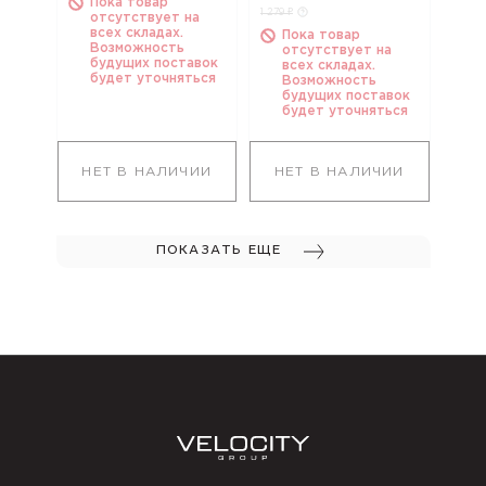
Пока товар
1 279 ₽
отсутствует на
всех складах.
Пока товар
Возможность
отсутствует на
будущих поставок
всех складах.
будет уточняться
Возможность
будущих поставок
будет уточняться
НЕТ В НАЛИЧИИ
НЕТ В НАЛИЧИИ
ПОКАЗАТЬ ЕЩЕ