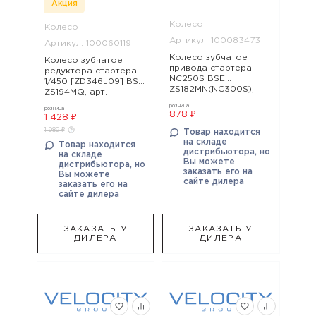
Акция
Колесо
Колесо
Артикул: 100083473
Артикул: 100060119
Колесо зубчатое
Колесо зубчатое
привода стартера
редуктора стартера
NC250S BSE
1/450 [ZD346J09] BSE
ZS182MN(NC300S),
ZS194MQ, арт.
арт. 100083473
100060119
розница
розница
878 ₽
1 428 ₽
1 989 ₽
Товар находится
на складе
Товар находится
дистрибьютора, но
на складе
Вы можете
дистрибьютора, но
заказать его на
Вы можете
сайте дилера
заказать его на
сайте дилера
ЗАКАЗАТЬ У
ЗАКАЗАТЬ У
ДИЛЕРА
ДИЛЕРА