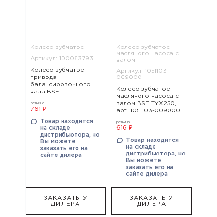
Колесо зубчатое
Колесо зубчатое
масляного насоса с
Артикул: 100083793
валом
Колесо зубчатое
Артикул: 1051103-
привода
009000
балансировочного
Колесо зубчатое
вала BSE
масляного насоса с
ZS182MN(NC300S),
валом BSE TYX250,
розница
арт. 100083793
761 ₽
арт. 1051103-009000
Товар находится
розница
на складе
616 ₽
дистрибьютора, но
Товар находится
Вы можете
на складе
заказать его на
дистрибьютора, но
сайте дилера
Вы можете
заказать его на
сайте дилера
ЗАКАЗАТЬ У
ЗАКАЗАТЬ У
ДИЛЕРА
ДИЛЕРА