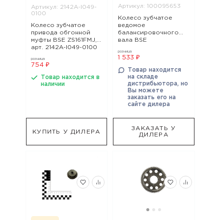
Артикул: 100095653
Артикул: 2142A-I049-
0100
Колесо зубчатое
Колесо зубчатое
ведомое
привода обгонной
балансировочного
муфты BSE ZS161FMJ,
вала BSE
арт. 2142A-I049-0100
ZS182MN(NC300S),
розница
арт. 100095653
1 533 ₽
розница
754 ₽
Товар находится
на складе
Товар находится в
дистрибьютора, но
наличии
Вы можете
заказать его на
сайте дилера
ЗАКАЗАТЬ У
КУПИТЬ У ДИЛЕРА
ДИЛЕРА