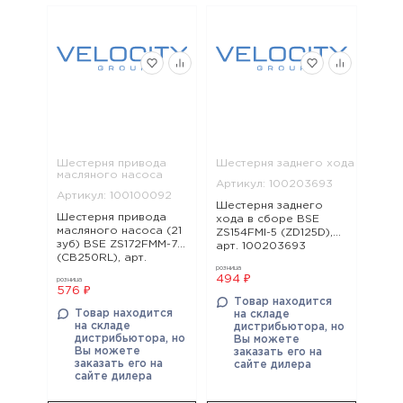
Шестерня привода
Шестерня заднего хода
масляного насоса
Артикул: 100203693
Артикул: 100100092
Шестерня заднего
Шестерня привода
хода в сборе BSE
масляного насоса (21
ZS154FMI-5 (ZD125D),
зуб) BSE ZS172FMM-7
арт. 100203693
(CB250RL), арт.
розница
100100092
494 ₽
розница
576 ₽
Товар находится
Товар находится
на складе
на складе
дистрибьютора, но
дистрибьютора, но
Вы можете
Вы можете
заказать его на
заказать его на
сайте дилера
сайте дилера