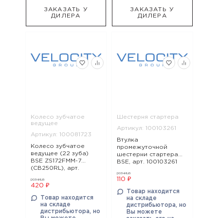
ЗАКАЗАТЬ У
ЗАКАЗАТЬ У
ДИЛЕРА
ДИЛЕРА
Колесо зубчатое
Шестерня стартера
ведущее
Артикул: 100103261
Артикул: 100081723
Втулка
Колесо зубчатое
промежуточной
ведущее (22 зуба)
шестерни стартера
BSE ZS172FMM-7
BSE, арт. 100103261
(CB250RL), арт.
розница
100081723
110 ₽
розница
420 ₽
Товар находится
Товар находится
на складе
на складе
дистрибьютора, но
дистрибьютора, но
Вы можете