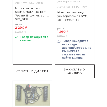
универсальная
Артикул: SIG_01813
Артикул: 38401-T6V
Мотокомпьютер
SIGMA Moto MC 18.12
Мотосигнализация
Tecline 18 функц, арт.
универсальная SYM,
SIG_01813
арт. 38401-T6V
розница
2 290 ₽
розница
1 260 ₽
5 990 ₽
6 990 ₽
Товар находится в
наличии
Товар находится
на складе
дистрибьютора, но
Вы можете
заказать его на
сайте дилера
ЗАКАЗАТЬ У
КУПИТЬ У ДИЛЕРА
ДИЛЕРА