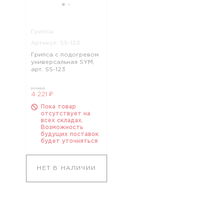
Грипсы
Артикул: SS-123
Грипса с подогревом
универсальная SYM,
арт. SS-123
розница
4 221 ₽
Пока товар
отсутствует на
всех складах.
Возможность
будущих поставок
будет уточняться
НЕТ В НАЛИЧИИ