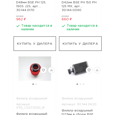
D48мм BSE PH 125,
D42мм BSE PH 150 PH
190S J2S, арт.
125 MX, арт.
30.144.0170
30.144.0090
розница
розница
962 ₽
660 ₽
Товар находится в
Товар находится в
наличии
наличии
КУПИТЬ У ДИЛЕРА
КУПИТЬ У ДИЛЕРА
Фильтр воздушный
Фильтр воздушный
Артикул:
Артикул: 30.144.0620
XTG_1.027.0120_R
Фильтр воздушный
Фильтр воздушный
D27мм в сборе BSE