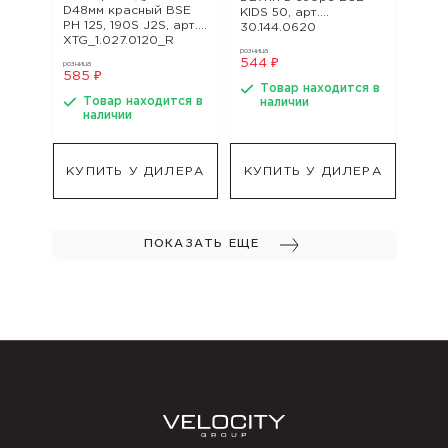
D48мм красный BSE
KIDS 50, арт.
PH 125, 190S J2S, арт.
30.144.0620
XTG_1.027.0120_R
розница
544 ₽
розница
585 ₽
Товар находится в
Товар находится в
наличии
наличии
КУПИТЬ У ДИЛЕРА
КУПИТЬ У ДИЛЕРА
ПОКАЗАТЬ ЕЩЕ