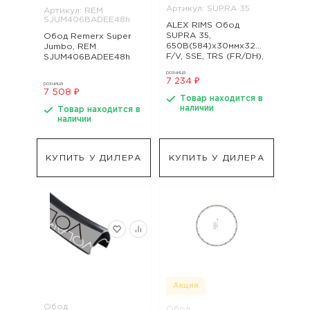
Артикул: SUPRA 35
Артикул: REM
SJUM406BADEE48h
ALEX RIMS Обод
SUPRA 35,
Обод Remerx Super
650B(584)х30ммx32H,
Jumbo, REM
F/V, SSE, TRS (FR/DH),
SJUM406BADEE48h
арт. SUPRA 35
розница
7 234 ₽
розница
7 508 ₽
Товар находится в
наличии
Товар находится в
наличии
КУПИТЬ У ДИЛЕРА
КУПИТЬ У ДИЛЕРА
Акция
Обод
Обод