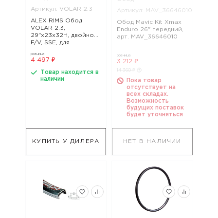
Артикул: VOLAR 2.3
Артикул: MAV_36646010
ALEX RIMS Обод
Обод Mavic Kit Xmax
VOLAR 2.3,
Enduro 26" передний,
29"х23x32H, двойной,
арт. MAV_36646010
F/V, SSE, для
бескамерных
розница
розница
покрышек, чёрный
4 497 ₽
3 212 ₽
(FR/DH), арт. VOLAR
14 360 ₽
2.3
Товар находится в
наличии
Пока товар
отсутствует на
всех складах.
Возможность
будущих поставок
будет уточняться
КУПИТЬ У ДИЛЕРА
НЕТ В НАЛИЧИИ