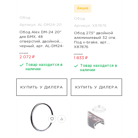
Акция
Обод
Обод
Артикул: AL-DM24-20
Артикул: Х87876
Обод Alex DМ-24 20"
Обод 27,5" двойной
для БМХ, 48
алюминиевый 32 отв.
отверстий, двойной,
Под v-brake, арт.
черный, арт. AL-DM24-
Х87876
20
розница
розница
2 072 ₽
1 833 ₽
Товар находится в
Товар находится в
наличии
наличии
КУПИТЬ У ДИЛЕРА
КУПИТЬ У ДИЛЕРА