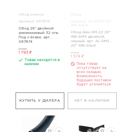
Обод колеса
Обод
Артикул: Х87874
Артикул: AL-DM22-20"
48h black
Обод 26" двойной
Обод Alex DM-22 20"
алюминиевый 32 отв.
48h БМХ двойной,
Под v-brake, арт.
черный, арт. AL-DM22-
Х87874
20" 48h black
розница
1 793 ₽
розница
1 574 ₽
Товар находится в
Пока товар
наличии
отсутствует на
всех складах.
Возможность
будущих поставок
будет уточняться
КУПИТЬ У ДИЛЕРА
НЕТ В НАЛИЧИИ