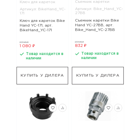
Съемник каретки
Ключ для кареток
Артикул: Bike_Hand_YC-
Артикул: BikeHand_YC-
27BB
171
Съемник каретки Bike
Ключ для кареток Bike
Hand YC-27BB, арт.
Hand YC-171, арт.
Bike_Hand_YC-27BB
BikeHand_YC-171
розница
розница
832 ₽
1 080 ₽
Товар находится в
Товар находится в
наличии
наличии
КУПИТЬ У ДИЛЕРА
КУПИТЬ У ДИЛЕРА