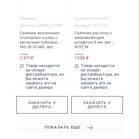
Съёмник
Съёмник кассеты
Артикул: 538PLUS-1DP
Артикул: 1670.74
Съёмник внутренних
Съёмник кассеты с
стопорных колец с
направляющим
загнутыми губками,
штифтом 5 мм, арт.
140 (8-13 мм), арт.
1670.74
538PLUS-1DP
розница
розница
2 971 ₽
1 539 ₽
Товар находится
Товар находится
на складе
на складе
дистрибьютора, но
дистрибьютора, но
Вы можете
Вы можете
заказать его на
заказать его на
сайте дилера
сайте дилера
ЗАКАЗАТЬ У
ЗАКАЗАТЬ У
ДИЛЕРА
ДИЛЕРА
ПОКАЗАТЬ ЕЩЕ