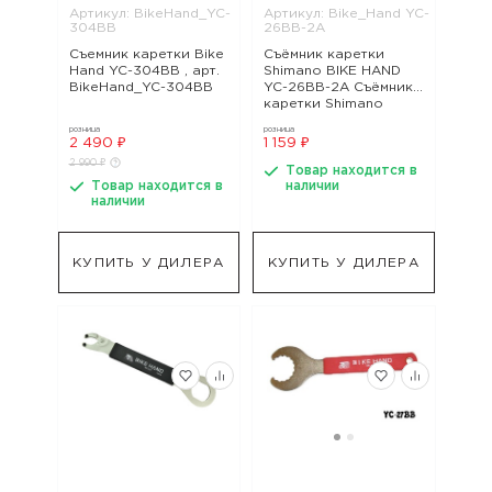
Артикул: BikeHand_YC-
Артикул: Bike_Hand YC-
304BB
26BB-2A
Съемник каретки Bike
Съёмник каретки
Hand YC-304BB , арт.
Shimano BIKE HAND
BikeHand_YC-304BB
YC-26BB-2A Съёмник
каретки Shimano
ЧЁРНЫЙ, арт.
розница
розница
Bike_Hand YC-26BB-
2 490 ₽
1 159 ₽
2A
2 990 ₽
Товар находится в
Товар находится в
наличии
наличии
КУПИТЬ У ДИЛЕРА
КУПИТЬ У ДИЛЕРА