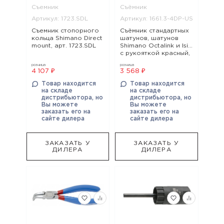
Съемник
Съёмник
Артикул: 1723.SDL
Артикул: 1661.3-4DP-US
Съемник стопорного
Съёмник стандартных
кольца Shimano Direct
шатунов, шатунов
mount, арт. 1723.SDL
Shimano Octalink и Isis
с рукояткой красный,
арт. 1661.3-4DP-US
розница
розница
4 107 ₽
3 568 ₽
Товар находится
Товар находится
на складе
на складе
дистрибьютора, но
дистрибьютора, но
Вы можете
Вы можете
заказать его на
заказать его на
сайте дилера
сайте дилера
ЗАКАЗАТЬ У
ЗАКАЗАТЬ У
ДИЛЕРА
ДИЛЕРА