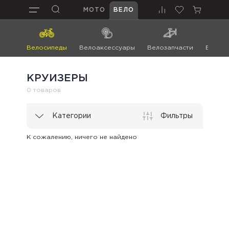
МОТО
ВЕЛО
Велосипеды
Велоаксессуары
Велозапчасти
Велоин
КРУИЗЕРЫ
0 товаров
Категории
Фильтры
К сожалению, ничего не найдено