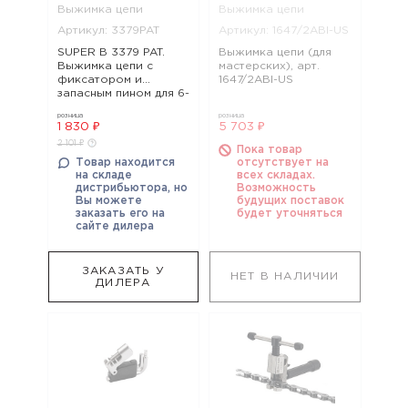
Выжимка цепи
Выжимка цепи
Артикул: 3379PAT
Артикул: 1647/2ABI-US
SUPER B 3379 PAT.
Выжимка цепи (для
Выжимка цепи с
мастерских), арт.
фиксатором и
1647/2ABI-US
запасным пином для 6-
10-скоростных цепей,
розница
розница
а также для , арт.
1 830 ₽
5 703 ₽
3379PAT
2 101 ₽
Пока товар
Товар находится
отсутствует на
на складе
всех складах.
дистрибьютора, но
Возможность
Вы можете
будущих поставок
заказать его на
будет уточняться
сайте дилера
ЗАКАЗАТЬ У
НЕТ В НАЛИЧИИ
ДИЛЕРА