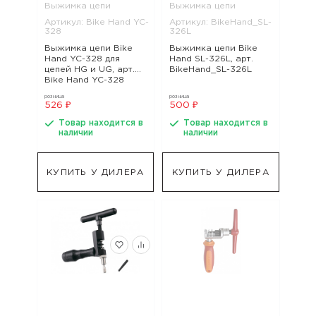
Выжимка цепи
Выжимка цепи
Артикул: Bike Hand YC-
Артикул: BikeHand_SL-
328
326L
Выжимка цепи Bike
Выжимка цепи Bike
Hand YC-328 для
Hand SL-326L, арт.
цепей HG и UG, арт.
BikeHand_SL-326L
Bike Hand YC-328
розница
розница
526 ₽
500 ₽
Товар находится в
Товар находится в
наличии
наличии
КУПИТЬ У ДИЛЕРА
КУПИТЬ У ДИЛЕРА