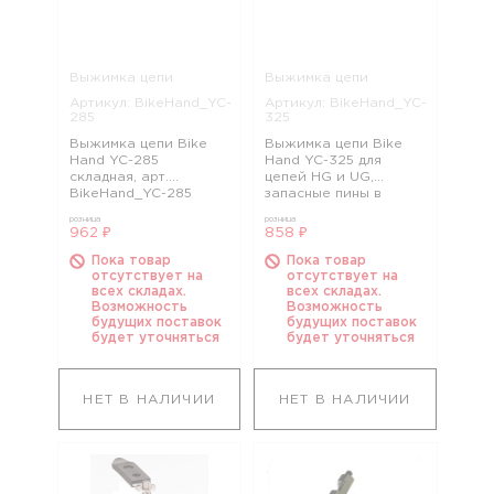
Выжимка цепи
Выжимка цепи
Артикул: BikeHand_YC-
Артикул: BikeHand_YC-
285
325
Выжимка цепи Bike
Выжимка цепи Bike
Hand YC-285
Hand YC-325 для
складная, арт.
цепей HG и UG,
BikeHand_YC-285
запасные пины в
комплекте, арт.
розница
розница
BikeHand_YC-325
962 ₽
858 ₽
Пока товар
Пока товар
отсутствует на
отсутствует на
всех складах.
всех складах.
Возможность
Возможность
будущих поставок
будущих поставок
будет уточняться
будет уточняться
НЕТ В НАЛИЧИИ
НЕТ В НАЛИЧИИ