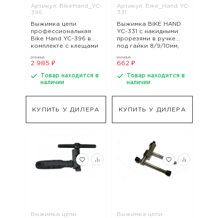
Артикул: BikeHand_YC-
Артикул: Bike_Hand YC-
396
331
Выжимка цепи
Выжимка BIKE HAND
профессиональная
YC-331 с накидными
Bike Hand YC-396 в
прорезями в ручке
комплекте с клещами
под гайки 8/9/10мм,
для разъединения
арт. Bike_Hand YC-331
розница
розница
звеньев, арт.
2 985 ₽
662 ₽
BikeHand_YC-396
Товар находится в
Товар находится в
наличии
наличии
КУПИТЬ У ДИЛЕРА
КУПИТЬ У ДИЛЕРА
Выжимка цепи
Выжимка цепи