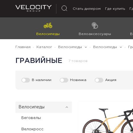
Стать дилером
Где купить
Г
Велосипеды
Велоаксессуары
В
Главная
Каталог
Велосипеды
Велоcипеды
Гр
ГРАВИЙНЫЕ
7 товаров
В наличии
Новинка
Акция
Велоcипеды
Беговелы
Велокросс