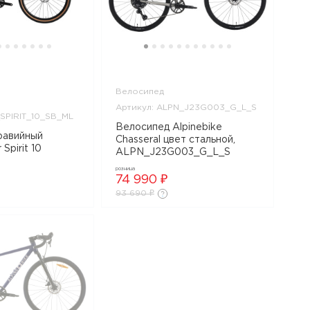
Велосипед
Артикул: ALPN_J23G003_G_L_S
SPIRIT_10_SB_ML
Велосипед Alpinebike
равийный
Chasseral цвет стальной,
 Spirit 10
ALPN_J23G003_G_L_S
розница
R_SPIRIT_10_SB_ML
74 990 ₽
93 690 ₽