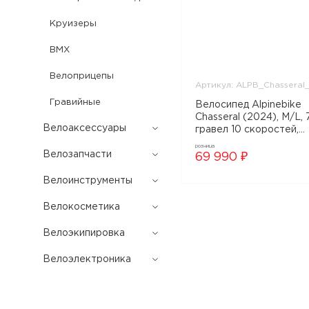
Круизеры
BMX
Велоприцепы
Артикул: ALPB_Chasseral
Гравийные
Велосипед Alpinebike
Chasseral (2024), M/L, 
Велоаксессуары
гравел 10 скоростей,
фиолетовый, арт.
розница
Велозапчасти
ALPB_Chasseral_M/L_F
69 990 ₽
Велоинструменты
Велокосметика
Велоэкипировка
Велоэлектроника