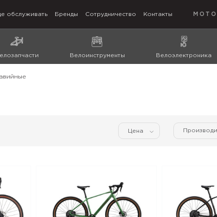
де обслуживать
Бренды
Сотрудничество
Контакты
МОТО
елозапчасти
Велоинструменты
Велоэлектроника
авийные
Производи
Цена