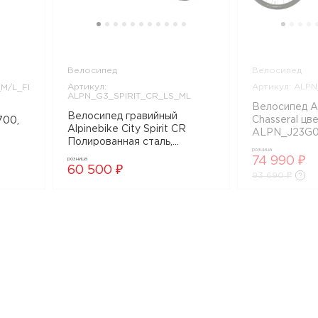
Велосипед
Велосипед
Артикул:
Артикул: ALP
_M/L_Fl
ALPN_G3_SPIRIT_CR_LS_ML
Велосипед Al
Велосипед гравийный
Chasseral цв
700,
Alpinebike City Spirit CR
ALPN_J23G0
Полированная сталь,
розница
ALPN_G3_SPIRIT_CR_LS_ML
l
74 990 ₽
розница
60 500 ₽
93 690 ₽