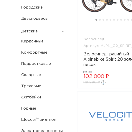
Городские
Двухподвесы
Детские
Велосипед
Карданные
Артикул: ALPN_G2_SPIRI
Комфортные
Велосипед гравийный
Alpinebike Spirit 20 зо
Подростковые
песок,
ALPN_G2_SPIRIT_20_
розница
Складные
102 000 ₽
119 990 ₽
Трековые
Фэтбайки
Горные
Шоссе/Триатлон
Электровелосипеды