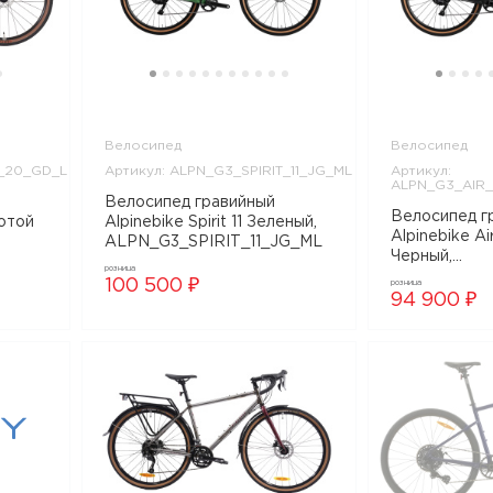
Велосипед
Велосипед
T_20_GD_L
Артикул: ALPN_G3_SPIRIT_11_JG_ML
Артикул:
ALPN_G3_AIR_
Велосипед гравийный
Велосипед г
лотой
Alpinebike Spirit 11 Зеленый,
Alpinebike Air
ALPN_G3_SPIRIT_11_JG_ML
Черный,
GD_L
розница
ALPN_G3_AI
100 500 ₽
розница
94 900 ₽