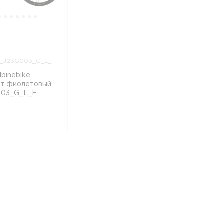
N_J23G003_G_L_F
pinebike
ет фиолетовый,
03_G_L_F