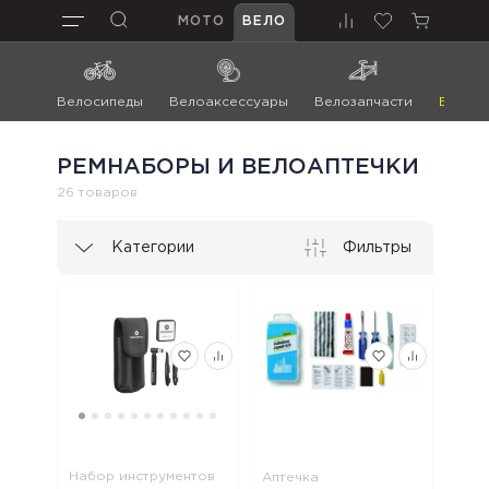
МОТО
ВЕЛО
Велосипеды
Велоаксессуары
Велозапчасти
Велоин
РЕМНАБОРЫ И ВЕЛОАПТЕЧКИ
26 товаров
Категории
Фильтры
Набор инструментов
Аптечка