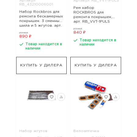
Артикул:
Артикул: RB_VVT-1PULS
RB_43210006001
Рем набор
Набор Rockbros для
ROCKBROS для
ремонта бескамерных
ремонта покрышек,
покрышек. 3 сменных
арт. RB_VVT-1PULS
шила и 5 жгутов. арт.
розница
RB_43210006001, арт.
840 ₽
розница
RB_43210006001
890 ₽
Товар находится в
Товар находится в
наличии
наличии
КУПИТЬ У ДИЛЕРА
КУПИТЬ У ДИЛЕРА
Набор жгутов
Велоаптечка