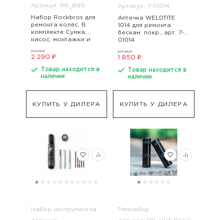
Артикул: RB_B80
Артикул: 7-01014
Набор Rockbros для
Аптечка WELDTITE
ремонта колёс. В
1014 для ремонта
комплекте Сумка,
бескам. покр., арт. 7-
насос, монтажки и
01014
набор заплаток. Арт.
розница
розница
RB_B80, арт. RB_B80
2 290 ₽
1 850 ₽
Товар находится в
Товар находится в
наличии
наличии
КУПИТЬ У ДИЛЕРА
КУПИТЬ У ДИЛЕРА
Набор инструментов
Ремнабор