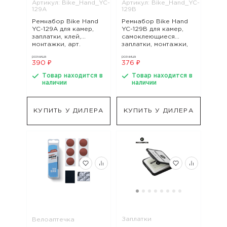
Артикул: Bike_Hand_YC-
Артикул: Bike_Hand_YC-
129A
129B
Ремнабор Bike Hand
Ремнабор Bike Hand
YC-129А для камер,
YC-129B для камер,
заплатки, клей,
самоклеющиеся
монтажки, арт.
заплатки, монтажки,
Bike_Hand_YC-129A
арт. Bike_Hand_YC-
розница
розница
129B
390 ₽
376 ₽
Товар находится в
Товар находится в
наличии
наличии
КУПИТЬ У ДИЛЕРА
КУПИТЬ У ДИЛЕРА
Заплатки
Велоаптечка