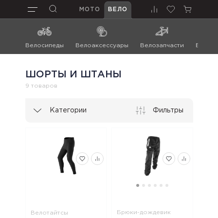
МОТО
ВЕЛО
Велосипеды
Велоаксессуары
Велозапчасти
Велоин
ШОРТЫ И ШТАНЫ
9 товаров
Категории
Фильтры
Брюки-дождевик
Велотайтсы