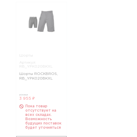
Шорты
Артикул:
RB_YPK020BKXL
Шорты ROCKBROS,
RB_YPK020BKXL
розница
3 955 ₽
Пока товар
отсутствует на
всех складах.
Возможность
будущих поставок
будет уточняться