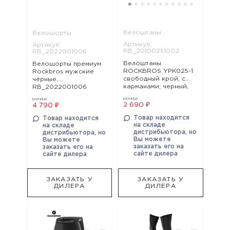
Велоштаны
Велошорты
Артикул:
Артикул:
RB_20100251002
RB_2022001006
Велоштаны
Велошорты премиум
ROCKBROS YPK025-1
Rockbros мужские
свободный крой, с
чёрные,
карманами; черный,
RB_2022001006
RB_20100251002
розница
розница
2 690 ₽
4 790 ₽
Товар находится
Товар находится
на складе
на складе
дистрибьютора, но
дистрибьютора, но
Вы можете
Вы можете
заказать его на
заказать его на
сайте дилера
сайте дилера
ЗАКАЗАТЬ У
ЗАКАЗАТЬ У
ДИЛЕРА
ДИЛЕРА