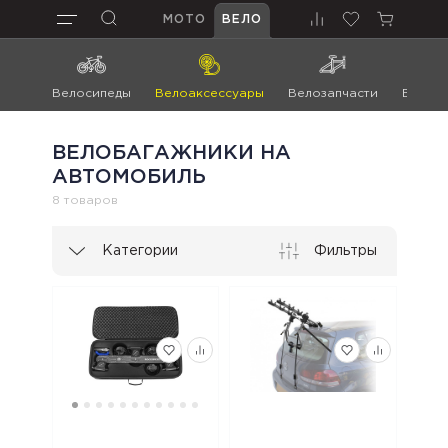
МОТО
ВЕЛО
Велосипеды
Велоаксессуары
Велозапчасти
Велоин
ВЕЛОБАГАЖНИКИ НА
АВТОМОБИЛЬ
8 товаров
Категории
Фильтры