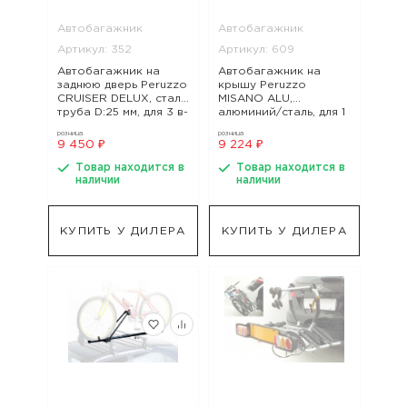
Автобагажник
Автобагажник
Артикул: 352
Артикул: 609
Автобагажник на
Автобагажник на
заднюю дверь Peruzzo
крышу Peruzzo
CRUISER DELUX, сталь,
MISANO ALU,
труба D:25 мм, для 3 в-
алюминий/сталь, для 1
дов весом до 15кг,
в-да весом до 15кг, с
розница
розница
арт. 352
рамой D:25-60 , арт.
9 450 ₽
9 224 ₽
609
Товар находится в
Товар находится в
наличии
наличии
КУПИТЬ У ДИЛЕРА
КУПИТЬ У ДИЛЕРА