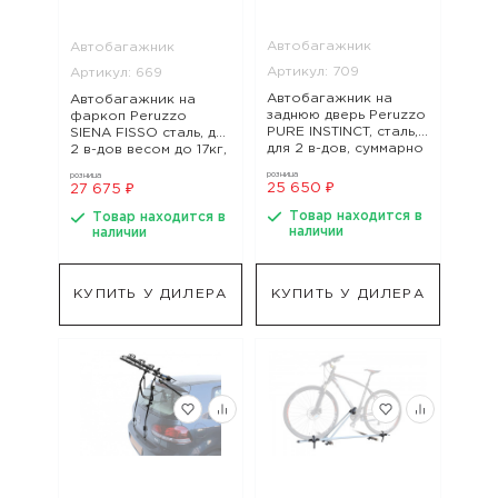
Автобагажник
Автобагажник
Артикул: 709
Артикул: 669
Автобагажник на
Автобагажник на
заднюю дверь Peruzzo
фаркоп Peruzzo
PURE INSTINCT, сталь,
SIENA FISSO сталь, для
для 2 в-дов, суммарно
2 в-дов весом до 17кг,
до 45 кг, допускают,
фиксация
розница
розница
арт. 709
велосипеда: ко, арт.
25 650 ₽
27 675 ₽
669
Товар находится в
Товар находится в
наличии
наличии
КУПИТЬ У ДИЛЕРА
КУПИТЬ У ДИЛЕРА