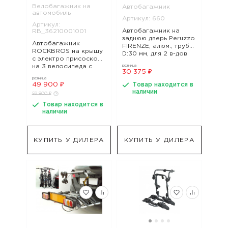
Велобагажник на
Автобагажник
автомобиль
Артикул: 660
Артикул:
Автобагажник на
RB_36210001001
заднюю дверь Peruzzo
Автобагажник
FIRENZE, алюм., труба
ROCKBROS на крышу
D:30 мм, для 2 в-дов
с электро присоской,
весом до 15кг, ширин,
на 3 велосипеда с
розница
арт. 660
30 375 ₽
сигнализацией., арт.
розница
RB_36210001001
49 900 ₽
Товар находится в
наличии
59 800 ₽
Товар находится в
наличии
КУПИТЬ У ДИЛЕРА
КУПИТЬ У ДИЛЕРА