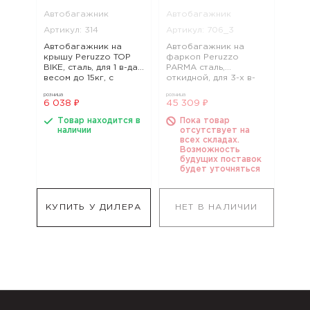
Автобагажник
Автобагажник
Артикул: 314
Артикул: 706_3
Автобагажник на
Автобагажник на
крышу Peruzzo TOP
фаркоп Peruzzo
BIKE, сталь, для 1 в-да
PARMA сталь,
весом до 15кг, с
откидной, для 3-х в-
рамой до D:60 мм -
дов весом до 17кг,
розница
розница
кругла, арт. 314
рамой max D:60мм,
6 038 ₽
45 309 ₽
арт. 706_3
Товар находится в
Пока товар
наличии
отсутствует на
всех складах.
Возможность
будущих поставок
будет уточняться
КУПИТЬ У ДИЛЕРА
НЕТ В НАЛИЧИИ