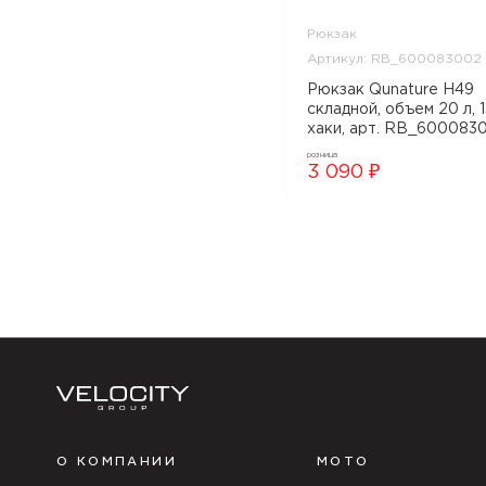
Рюкзак
Артикул: RB_600083002
Рюкзак Qunature H49
складной, объем 20 л, 1
хаки, арт. RB_600083
розница
3 090 ₽
О КОМПАНИИ
МОТО