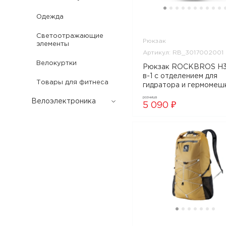
Одежда
Светоотражающие
Рюкзак
элементы
Артикул: RB_3017002001
Велокуртки
Рюкзак ROCKBROS H3
в-1 с отделением для
Товары для фитнеса
гидратора и гермомеш
объем 24 л; черно-
розница
Велоэлектроника
коричневый, арт.
5 090 ₽
RB_3017002001