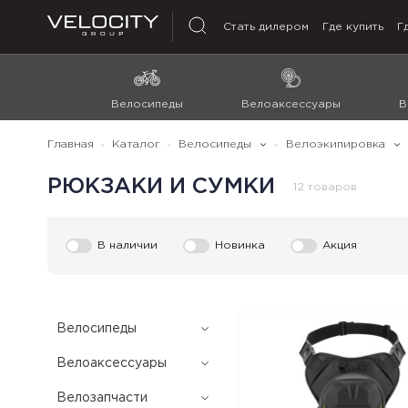
Стать дилером
Где купить
Г
Велосипеды
Велоаксессуары
В
Главная
Каталог
Велосипеды
Велоэкипировка
РЮКЗАКИ И СУМКИ
12 товаров
В наличии
Новинка
Акция
Велоcипеды
Велоаксессуары
Велозапчасти