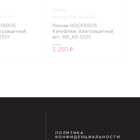
Рюкзак
AS-032Y
Артикул: RB_AS-032C
CKBROS
Рюкзак ROCKBROS
гозащитный,
Камуфляж. Влагозащитный,
032Y
арт. RB_AS-032C
розница
3 250 ₽
ПОЛИТИКА
КОНФИДЕНЦИАЛЬНОСТИ