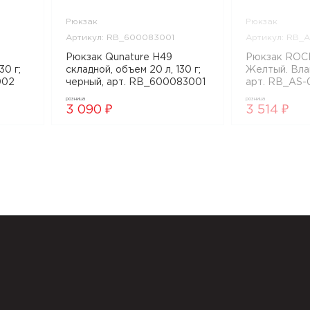
Рюкзак
Рюкзак
Артикул: RB_600083001
Артикул: RB_
Рюкзак Qunature H49
Рюкзак RO
30 г;
складной, объем 20 л, 130 г;
Желтый. Вла
002
черный, арт. RB_600083001
арт. RB_AS-
розница
розница
3 090 ₽
3 514 ₽