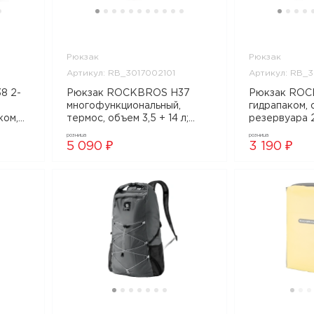
Рюкзак
Рюкзак
Артикул: RB_3017002101
Артикул: RB_
8 2-
Рюкзак ROCKBROS H37
Рюкзак ROC
многофункциональный,
гидрапаком,
ком,
термос, объем 3,5 + 14 л;
резервуара 2
черный, арт. RB_3017002101
RB_3017000
розница
розница
5 090 ₽
3 190 ₽