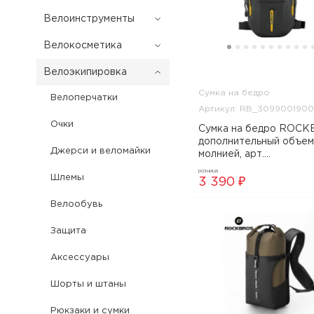
Велоинструменты
Велокосметика
Велоэкипировка
Сумка на бедро
Велоперчатки
Артикул: RB_3099001900
Очки
Сумка на бедро ROCK
дополнительный объем
Джерси и веломайки
молнией, арт.
RB_30990019001
розница
Шлемы
3 390 ₽
Велообувь
Защита
Аксессуары
Шорты и штаны
Рюкзаки и сумки