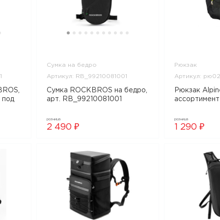
Сумка на бедро
Рюкзак
1
Артикул: RB_99210081001
Артикул: рю021
BROS,
Сумка ROCKBROS на бедро,
Рюкзак Alpin
 под
арт. RB_99210081001
ассортименте
розница
розница
2 490 ₽
1 290 ₽