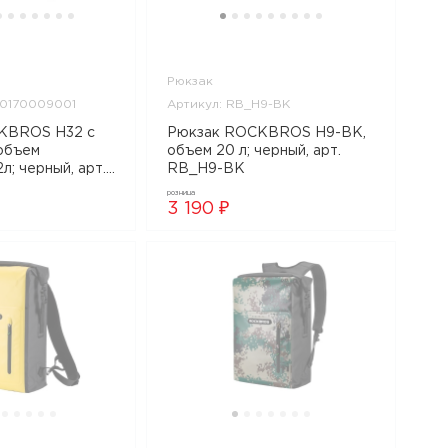
Рюкзак
30170009001
Артикул: RB_H9-BK
KBROS H32 с
Рюкзак ROCKBROS H9-BK,
 объем
объем 20 л; черный, арт.
л; черный, арт.
RB_H9-BK
9001
розница
3 190 ₽