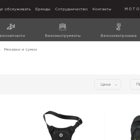
де обслуживать
Бренды
Сотрудничество
Контакты
МОТО
елозапчасти
Велоинструменты
Велоэлектроника
Рюкзаки и сумки
П
Цена