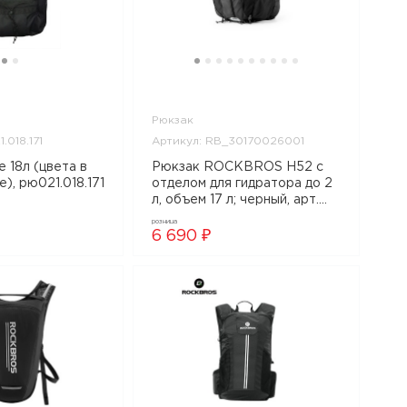
Рюкзак
.018.171
Артикул: RB_30170026001
e 18л (цвета в
Рюкзак ROCKBROS H52 с
), рю021.018.171
отделом для гидратора до 2
л, объем 17 л; черный, арт.
RB_30170026001
розница
6 690 ₽