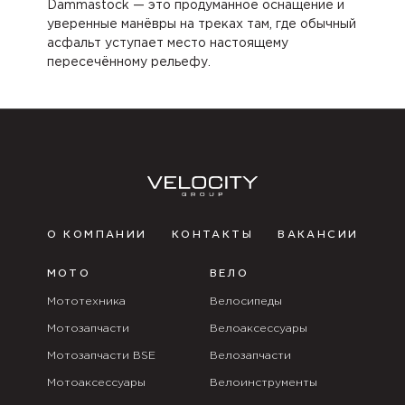
Dammastock — это продуманное оснащение и
уверенные манёвры на треках там, где обычный
асфальт уступает место настоящему
пересечённому рельефу.
О КОМПАНИИ
КОНТАКТЫ
ВАКАНСИИ
МОТО
ВЕЛО
Мототехника
Велосипеды
Мотозапчасти
Велоаксессуары
Мотозапчасти BSE
Велозапчасти
Мотоаксессуары
Велоинструменты