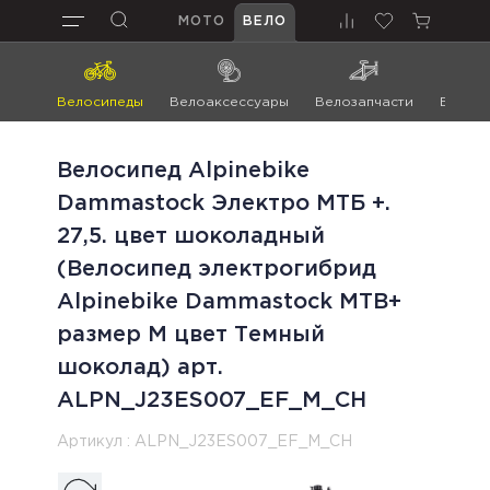
МОТО
ВЕЛО
Велосипеды
Велоаксессуары
Велозапчасти
Велоин
Велосипед Alpinebike
Dammastock Электро МТБ +.
27,5. цвет шоколадный
(Велосипед электрогибрид
Alpinebike Dammastock MTB+
размер M цвет Темный
шоколад) арт.
ALPN_J23ES007_EF_M_CH
Артикул :
ALPN_J23ES007_EF_M_CH