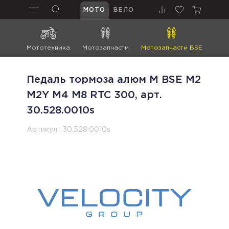
МОТО
ВЕЛО
Мототехника
Мотозапчасти
Мотозапчасти BSE
Мот
Педаль тормоза алюм М BSE M2
M2Y M4 M8 RTC 300, арт.
30.528.0010s
Артикул :
30.528.0010s