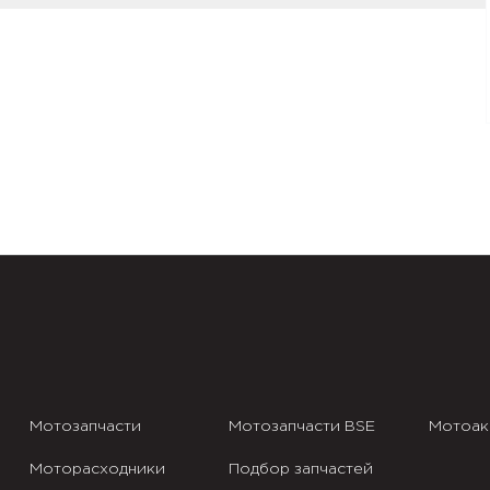
Мотозапчасти
Мотозапчасти BSE
Мотоак
Моторасходники
Подбор запчастей