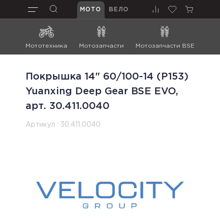
МОТО
ВЕЛО
Мототехника
Мотозапчасти
Мотозапчасти BSE
Мот
Покрышка 14" 60/100-14 (P153)
Yuanxing Deep Gear BSE EVO,
арт. 30.411.0040
Артикул :
30.411.0040