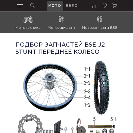
МОТО
ВЕЛО
Мототехника
Мотозапчасти
Мотозапчасти BSE
Мот
ПОДБОР ЗАПЧАСТЕЙ BSE J2
STUNT ПЕРЕДНЕЕ КОЛЕСО