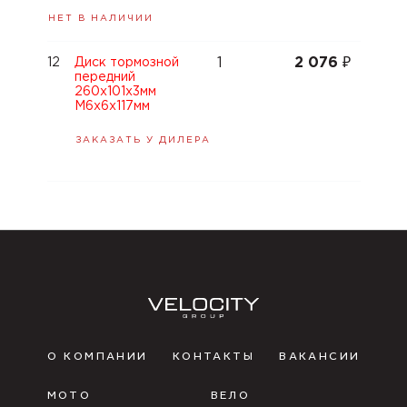
НЕТ В НАЛИЧИИ
1
2 076
₽
12
Диск тормозной
передний
260x101х3мм
М6х6х117мм
ЗАКАЗАТЬ У ДИЛЕРА
О КОМПАНИИ
КОНТАКТЫ
ВАКАНСИИ
МОТО
ВЕЛО