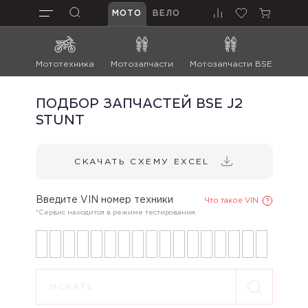
МОТО
ВЕЛО
Мототехника
Мотозапчасти
Мотозапчасти BSE
Мот
ПОДБОР ЗАПЧАСТЕЙ BSE J2
STUNT
СКАЧАТЬ СХЕМУ EXCEL
Введите VIN номер техники
Что такое VIN
*Сервис находится в режиме тестирования.
ИСКАТЬ