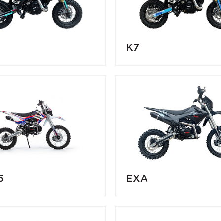
K7
5
EXA