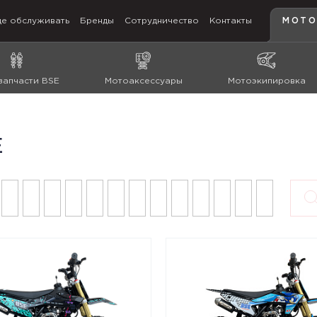
де обслуживать
Бренды
Сотрудничество
Контакты
МОТО
запчасти BSE
Мотоаксессуары
Мотоэкипировка
E