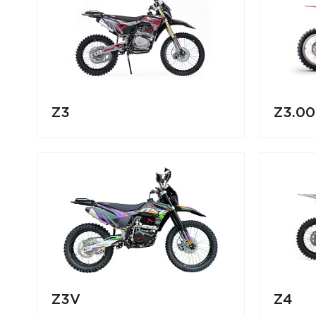
Z3
Z3.00
Z3V
Z4