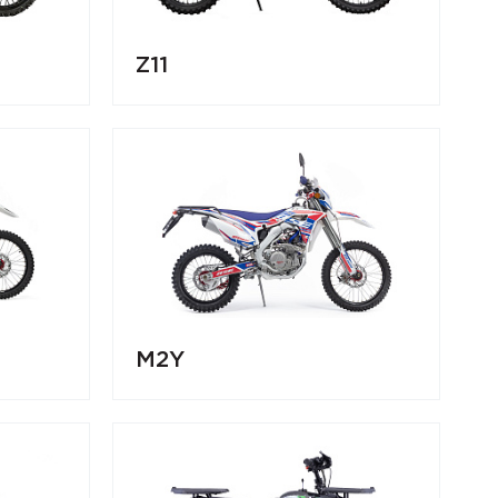
Z11
M2Y