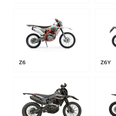
Z6
Z6Y