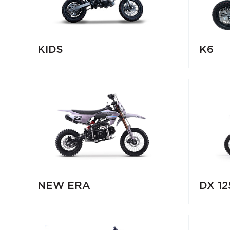
KIDS
K6
NEW ERA
DX 12