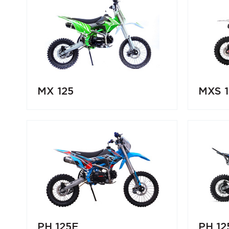
MX 125
MXS 1
PH 125E
PH 12