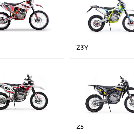
Z3Y
Z5