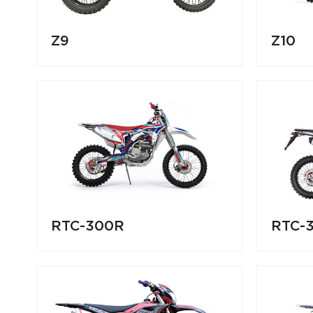
Z9
Z10
RTC-300R
RTC-