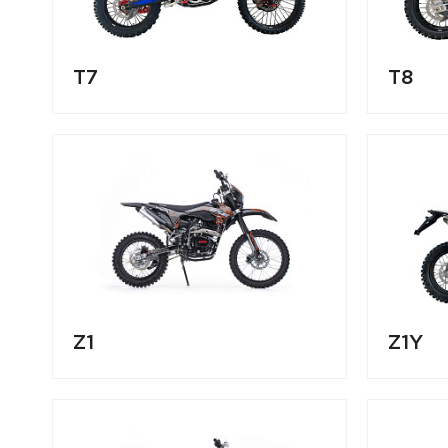
T7
T8
Z1
Z1Y