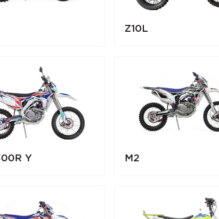
Z10L
300R Y
M2