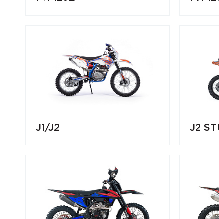
J1/J2
J2 S