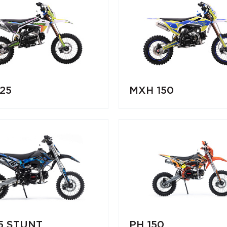
25
MXH 150
5 STUNT
PH 150