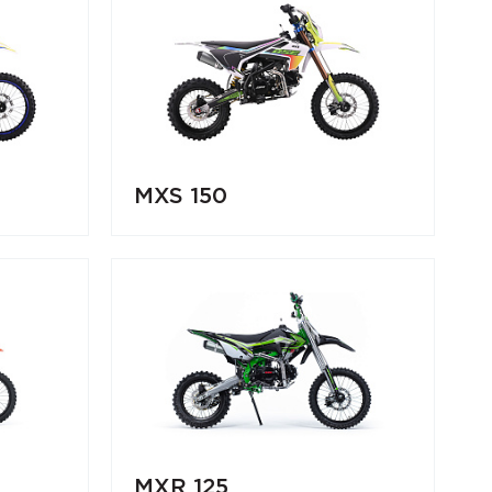
MXS 150
MXR 125