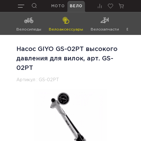
МОТО
ВЕЛО
Велосипеды
Велоаксессуары
Велозапчасти
Велоин
Насос GIYO GS-02PT высокого
давления для вилок, арт. GS-
02PT
Артикул :
GS-02PT