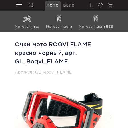
МОТО
ВЕЛО
Мототехника
Мотозапчасти
Мотозапчасти BSE
Мот
Очки мото ROQVI FLAME
красно-черный, арт.
GL_Roqvi_FLAME
Артикул :
GL_Roqvi_FLAME