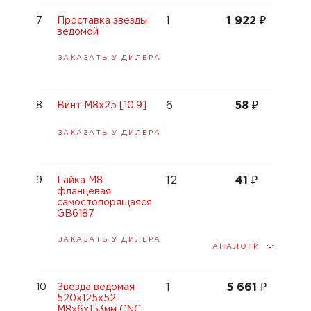
1
1 922
₽
7
Проставка звезды
ведомой
ЗАКАЗАТЬ У ДИЛЕРА
6
58
₽
8
Винт М8x25 [10.9]
ЗАКАЗАТЬ У ДИЛЕРА
12
41
₽
9
Гайка M8
фланцевая
самостопорящаяся
GB6187
ЗАКАЗАТЬ У ДИЛЕРА
АНАЛОГИ
1
5 661
₽
10
Звезда ведомая
520x125x52Т
М8х6х153мм CNC