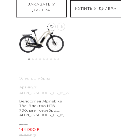
ЗАКАЗАТЬ У
КУПИТЬ У ДИЛЕРА
ДИЛЕРА
Электрогибрид
Артикул:
ALPN_J23EU005_ES_M_W
Велосипед Alpinebike
Tödi Электро MTB+.
700. цвет серебро,
ALPN_J23EU005_ES_M_W
розница
144 990 ₽
189 990 ₽