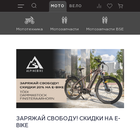
МОТО
ВЕЛО
Мототехника
Мотозапчасти
Мотозапчасти BSE
Мот
ЗАРЯЖАЙ СВОБОДУ! СКИДКИ НА E-
BIKE