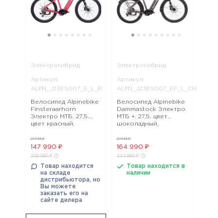
Электрогибрид
Электрогибрид
Артикул:
Артикул:
ALPN_J23ES007_E_L_R
ALPN_J23ES007_EF_L_CH
Велосипед Alpinebike
Велосипед Alpinebike
Finsteraarhorn
Dammastock Электро
Электро МТБ. 27,5.
МТБ +. 27,5. цвет
цвет красный,
шоколадный,
ALPN_J23ES007_E_L_R
ALPN_J23ES007_EF_L_CH
розница
розница
147 990 ₽
164 990 ₽
209 990 ₽
224 990 ₽
Товар находится
Товар находится в
на складе
наличии
дистрибьютора, но
Вы можете
заказать его на
сайте дилера