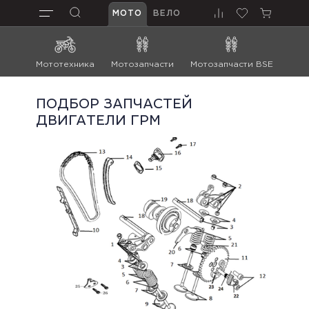
МОТО
ВЕЛО
Мототехника
Мотозапчасти
Мотозапчасти BSE
Мот
ПОДБОР ЗАПЧАСТЕЙ
ДВИГАТЕЛИ ГРМ