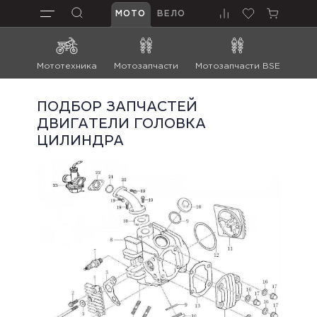
МОТО
ВЕЛО
Мототехника
Мотозапчасти
Мотозапчасти BSE
Мот
ПОДБОР ЗАПЧАСТЕЙ
ДВИГАТЕЛИ ГОЛОВКА
ЦИЛИНДРА