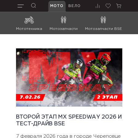
МОТО
ВЕЛО
Мототехника
Мотозапчасти
Мотозапчасти BSE
Мот
ВТОРОЙ ЭТАП MX SPEEDWAY 2026 И
ТЕСТ-ДРАЙВ BSE
7 февраля 2026 года в городе Череповце