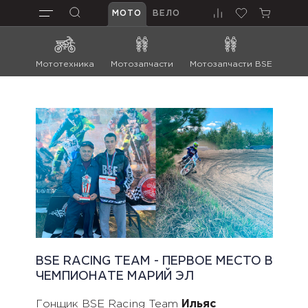
МОТО
ВЕЛО
Мототехника
Мотозапчасти
Мотозапчасти BSE
Мот
BSE RACING TEAM - ПЕРВОЕ МЕСТО В
ЧЕМПИОНАТЕ МАРИЙ ЭЛ
Гонщик BSE Racing Team
Ильяс