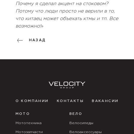
Почему я сделал акцент на стоковом?
Потому что люди просто не верили в то,
что китаец может объехать ктмы и тп. Все
возможно!
»
НАЗАД
О КОМПАНИИ
КОНТАКТЫ
ВАКАНСИИ
МОТО
ВЕЛО
Мототехника
Велосипеды
Мотозапчасти
Велоаксессуары