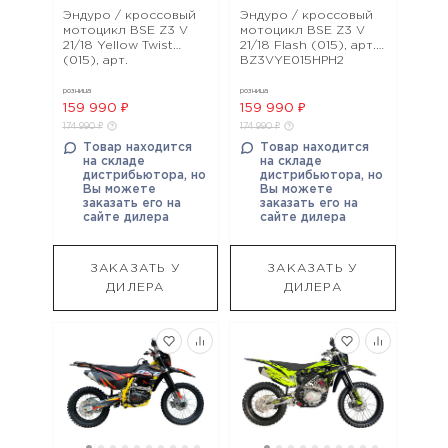
Эндуро / кроссовый
Эндуро / кроссовый
мотоцикл BSE Z3 V
мотоцикл BSE Z3 V
21/18 Yellow Twist
21/18 Flash (015), арт.
(015), арт.
BZ3VYE015HPH2
BZ3VYE015HRY2
розница
розница
159 990 ₽
159 990 ₽
174 990 ₽
174 990 ₽
Товар находится
Товар находится
на складе
на складе
дистрибьютора, но
дистрибьютора, но
Вы можете
Вы можете
заказать его на
заказать его на
сайте дилера
сайте дилера
ЗАКАЗАТЬ У
ЗАКАЗАТЬ У
ДИЛЕРА
ДИЛЕРА