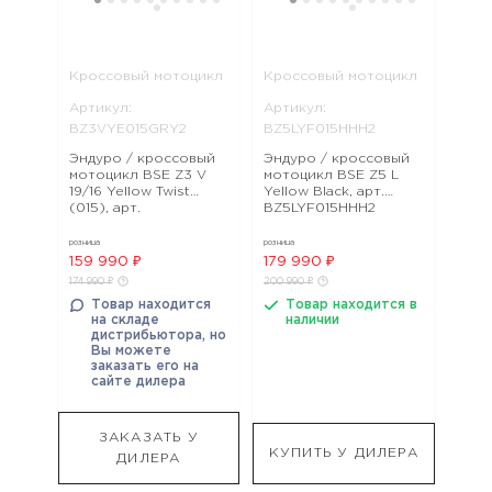
Кроссовый мотоцикл
Кроссовый мотоцикл
Артикул:
Артикул:
BZ3VYE015GRY2
BZ5LYF015HHH2
Эндуро / кроссовый
Эндуро / кроссовый
мотоцикл BSE Z3 V
мотоцикл BSE Z5 L
19/16 Yellow Twist
Yellow Black, арт.
(015), арт.
BZ5LYF015HHH2
BZ3VYE015GRY2
розница
розница
159 990 ₽
179 990 ₽
174 990 ₽
200 990 ₽
Товар находится
Товар находится в
на складе
наличии
дистрибьютора, но
Вы можете
заказать его на
сайте дилера
ЗАКАЗАТЬ У
КУПИТЬ У ДИЛЕРА
ДИЛЕРА