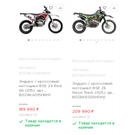
Кроссовый мотоцикл
Кроссовый мотоцикл
Артикул:
Артикул:
B0Z4KA015HRH1
B0Z6KE025HGH2
Эндуро / кроссовый
Эндуро / кроссовый
мотоцикл BSE Z4 Red
мотоцикл BSE Z6
66 (015), арт.
Neon Track (025), арт.
B0Z4KA015HRH1
B0Z6KE025HGH2
розница
розница
189 990 ₽
209 990 ₽
230 990 ₽
224 990 ₽
Товар находится в
Товар находится в
наличии
наличии