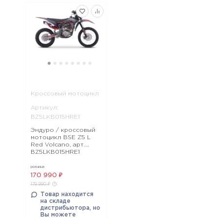
Кроссовый мотоцикл
Артикул:
BZ5LKB015HRE1
Эндуро / кроссовый
мотоцикл BSE Z5 L
Red Volcano, арт.
BZ5LKB015HRE1
розница
170 990 ₽
179 990 ₽
Товар находится
на складе
дистрибьютора, но
Вы можете