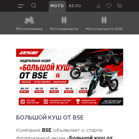
МОТО
ВЕЛО
Мототехника
Мотозапчасти
Мотозапчасти BSE
Мот
БОЛЬШОЙ КУШ ОТ BSE
Компания
BSE
объявляет о старте
федеральной акции «
Большой куш от