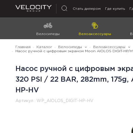
Стать дилером
Где купить
Г
Велосипеды
Велоаксессуары
В
Главная
Каталог
Велосипеды
Велоаксессуары
Насос ручной с цифровым экраном Moon AIOLOS DIGIT-HP/HV ,
Насос ручной с цифровым экра
320 PSI / 22 BAR, 282mm, 175g,
HP-HV
Артикул :
WP_AIOLOS_DIGIT-HP-HV