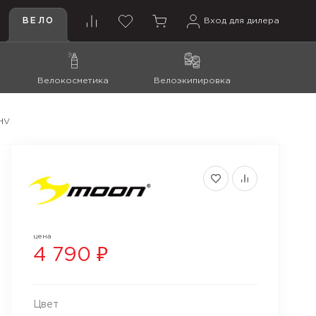
ВЕЛО
Вход для дилера
Велокосметика
Велоэкипировка
-HV
цена
4 790 ₽
Цвет