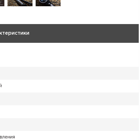
ктеристики
й
вления