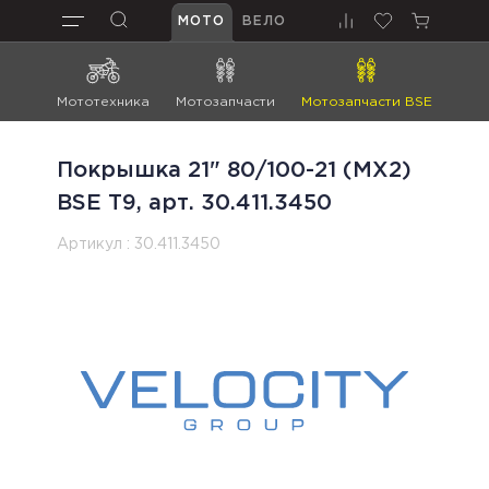
МОТО
ВЕЛО
Мототехника
Мотозапчасти
Мотозапчасти BSE
Мот
Покрышка 21" 80/100-21 (MX2)
BSE T9, арт. 30.411.3450
Артикул :
30.411.3450