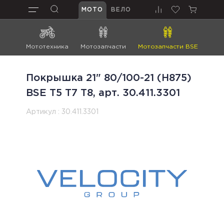
МОТО
ВЕЛО
Мототехника
Мотозапчасти
Мотозапчасти BSE
Мот
Покрышка 21" 80/100-21 (H875)
BSE T5 T7 T8, арт. 30.411.3301
Артикул :
30.411.3301